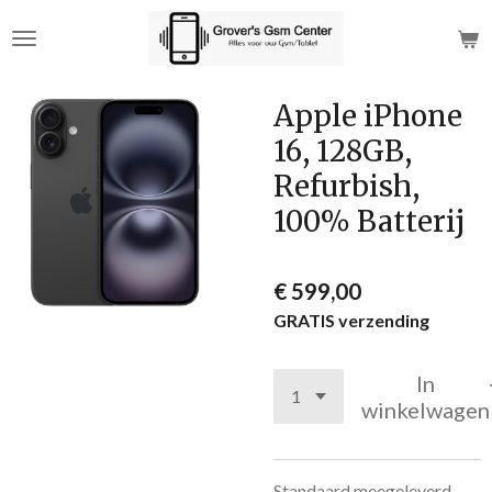
Ga
direct
naar
de
Apple iPhone
hoofdinhoud
16, 128GB,
Refurbish,
100% Batterij
€ 599,00
GRATIS verzending
In
winkelwagen
Standaard meegeleverd