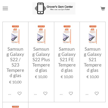
Ga
direct
naar
de
hoofdinhoud
Samsun
Samsun
Samsun
Samsun
g Galaxy
g Galaxy
g Galaxy
g Galaxy
S22 /
S22 Plus
S21 FE
S21
S23
Tempere
Tempere
Tempere
Tempere
d glas
d glas
d glas
d glas
€ 10,00
€ 10,00
€ 10,00
€ 10,00
In winkelwagen
In winkelwagen
In winkelwagen
In winkelwag