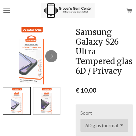
Ga
direct
naar
de
Samsung
hoofdinhoud
Galaxy S26
Ultra
Tempered glas
6D / Privacy
€ 10,00
Soort