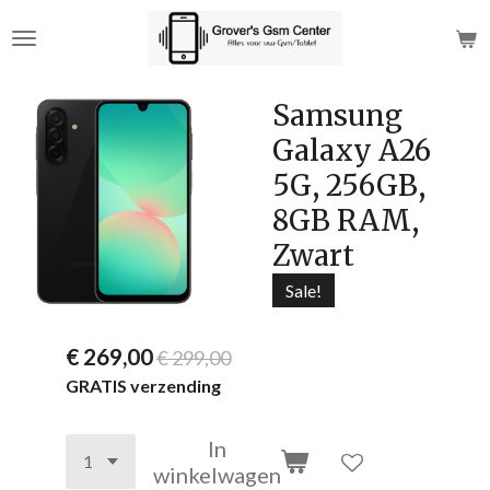
Ga
direct
naar
de
Samsung
hoofdinhoud
Galaxy A26
5G, 256GB,
8GB RAM,
Zwart
Sale!
€ 269,00
€ 299,00
GRATIS verzending
In
winkelwagen