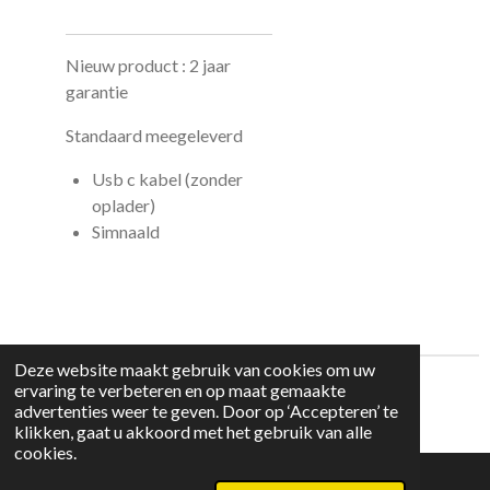
Nieuw product : 2 jaar
garantie
Standaard meegeleverd
Usb c kabel (zonder
oplader)
Simnaald
Deze website maakt gebruik van cookies om uw
ervaring te verbeteren en op maat gemaakte
© 2025 - 2026 Grover's Gsm Center
advertenties weer te geven. Door op ‘Accepteren’ te
Powered by
JouwWeb
klikken, gaat u akkoord met het gebruik van alle
cookies.