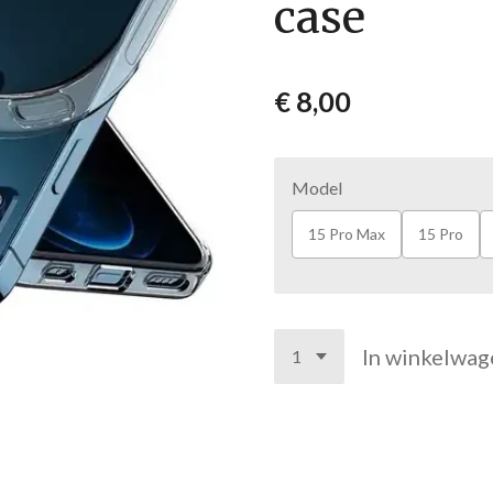
case
€ 8,00
Model
15 Pro Max
15 Pro
In winkelwag