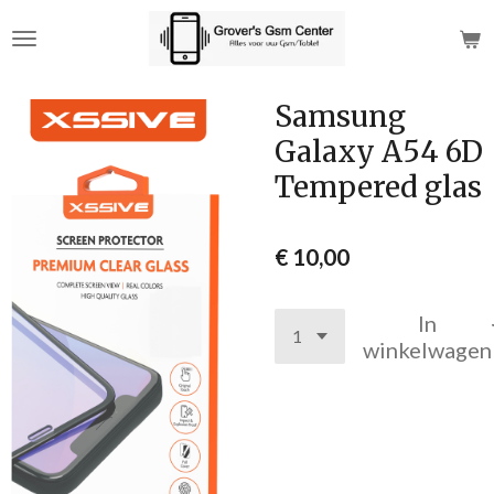
Ga
direct
naar
de
Samsung
hoofdinhoud
Galaxy A54 6D
Tempered glas
€ 10,00
In
winkelwagen