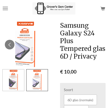
Ga
direct
naar
de
Samsung
hoofdinhoud
Galaxy S24
Plus
Tempered glas
6D / Privacy
€ 10,00
Soort
6D glas (normale)