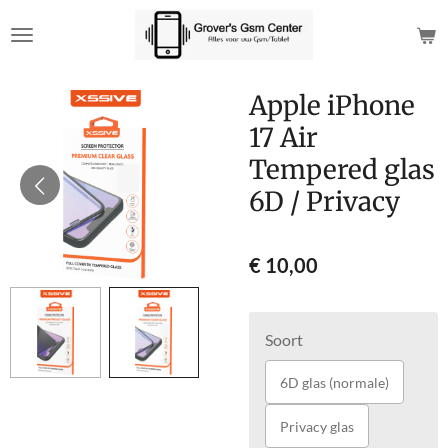
Ga
direct
naar
de
Apple iPhone
hoofdinhoud
17 Air
Tempered glas
6D / Privacy
€ 10,00
Soort
6D glas (normale)
Privacy glas