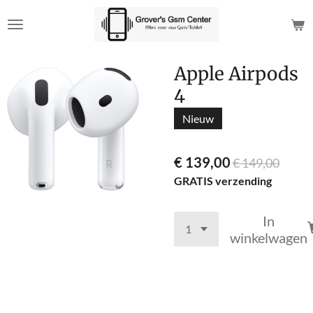
Ga
direct
naar
de
Apple Airpods
hoofdinhoud
4
Nieuw
€ 139,00
€ 149,00
GRATIS verzending
In
winkelwagen